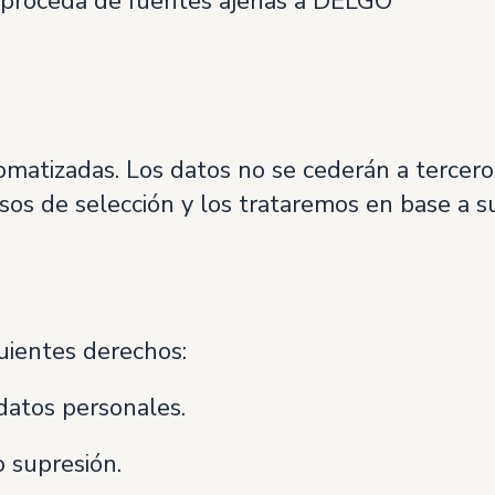
 proceda de fuentes ajenas a DELGO
tizadas. Los datos no se cederán a terceros
esos de selección y los trataremos en base a 
guientes derechos:
 datos personales.
o supresión.